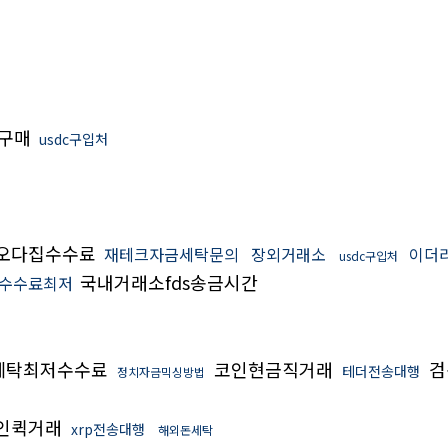
0구매
usdc구입처
오다집수수료
재테크자금세탁문의
장외거래소
이더
usdc구입처
국내거래소fds송금시간
수수료최저
세탁최저수수료
코인현금직거래
검
테더전송대행
정치자금믹싱방법
인퀵거래
xrp전송대행
해외돈세탁