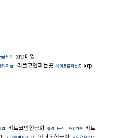
xrp매입
자금세탁
리플코인파는곳
xrp
해외자금
테더트론파는곳
비트코인현금화
비트
방법
솔라나구입
해외자금
언더돈현금화
간
코인전송otc
가상화폐자금믹싱