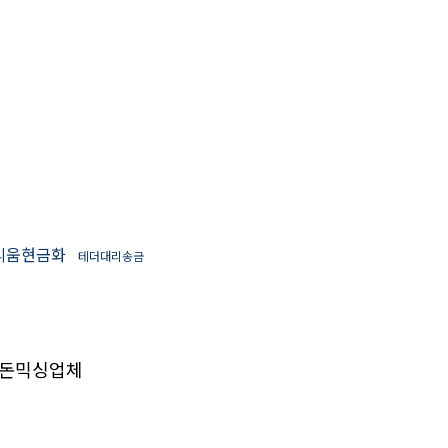
리움현금화
테더대리송금
돈믹싱업체