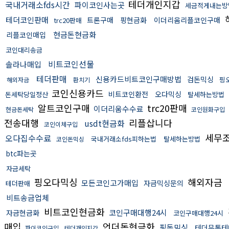
테더개인지갑
국내거래소fds시간
파이코인사는곳
세금적게내는방
테더코인판매
트론구매
핑현금화
이더리움리플코인구매
trc20판매
현금돈현금화
리플코인매입
코인대리송금
비트코인선물
솔라나매입
테더판매
신용카드비트코인구매방법
검돈믹싱
핑
해외자금
환치기
코인신용카드
비트코인환전
오다믹싱
돈세탁당일정산
탈세하는방법
알트코인구매
trc20판매
이더리움수수료
현금돈세탁
코인원화구입
전송대행
리플삽니다
usdt현금화
코인이체구입
세무
오다집수수료
국내거래소fds피하는법
탈세하는방법
코인돈믹싱
btc파는곳
자금세탁
핑오다믹싱
해외자금
모든코인고가매입
자금믹싱문의
테더판매
비트송금업체
비트코인현금화
코인구매대행24시
자금현금화
코인구매대행24시
매입
언더돈현금화
핑돈믹싱
테더무통테
파이코인구입
테더개인지갑