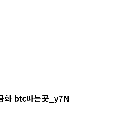
현금화 btc파는곳_y7N