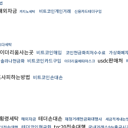
법
해외자금
비트코인개인거래
신용카드테더구입
카지노세탁
오다세탁
이더리움사는곳
비트코인매입
코인현금화최저수수료
가상화폐
usdc판매처
비트코인카드구입
솔라나현금화
이더리움메타마스크
조사피하는방법
비트코인손대손
횡령세탁
테더손대손
해외자금
재정거래현금화대행사
세금적게내는
trc20전송대행
테더코인현금화
국내거래소fds출금시
더전송대행