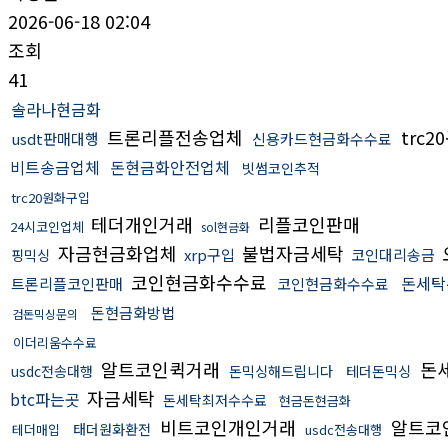
2026-06-18 02:04
조회
41
솔라나현금화
트론리플전송업체
trc2
usdt판매대행
신용카드현금화수수료
비트송금업체
돈현금화안전업체
빗썸코인추적
trc20원화구입
테더개인거래
리플코인판매
24시코인업체
sol현금화
자금현금화업체
불법자금세탁
xrp구입
코인대리송금
핑믹싱
코인현금화수수료
돈세탁
트론리플코인판매
코인현금화수수료
돈현금화방법
검돈믹싱문의
이더리움수수료
알트코인퀵거래
돈
usdc전송대행
돈믹싱해드립니다
테더돈믹싱
자금세탁
btc파는곳
돈세탁최저수수료
현금돈현금화
비트코인개인거래
알트코
태더원화환전
테더매입
usdc전송대행