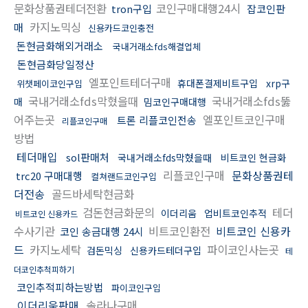
문화상품권테더전환
코인구매대행24시
tron구입
잡코인판
카지노믹싱
매
신용카드코인충전
돈현금화해외거래소
국내거래소fds해결업체
돈현금화당일정산
엘포인트테더구매
휴대폰결제비트구입
xrp구
위챗페이코인구입
국내거래소fds막혔을때
국내거래소fds뚫
매
밈코인구매대행
어주는곳
엘포인트코인구매
트론 리플코인전송
리플코인구매
방법
테더매입
sol판매처
국내거래소fds막혔을때
비트코인 현금화
리플코인구매
문화상품권테
trc20 구매대행
컬쳐랜드코인구입
더전송
골드바세탁현금화
검돈현금화문의
테더
이더리움
업비트코인추적
비트코인 신용카드
수사기관
비트코인환전
비트코인 신용카
코인 송금대행 24시
드
카지노세탁
파이코인사는곳
검돈믹싱
신용카드테더구입
테
더코인추척피하기
코인추적피하는방법
파이코인구입
이더리움판매
솔라나구매