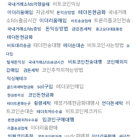
비트코인믹싱
국내거래소fds막혔을때
자금세탁
테더돈현금화
국내거래
이더리움매입
돈믹싱방법
소fds출금시간
이더리움매입
트론리플코인전송
비트송금업체
돈믹싱방법
국내거래소fds증빙
금은돈세탁
중고오다대포통장
테더돈현금화
테더전송대행
비트코인사는방법
테더손대손
비트대리송금
오
다집
비트코인전송대행
코인해외지
탈세돈믹싱
국내거래소fds송금시간
코인추적피하는방법
갑매입
검돈세탁
믹싱재테크
sol구입
테더코인매입
골드바세탁현금화
코인돈현금화
현금돈믹싱
재정거래현금화대행사
비
횡령세탁
언더돈세탁
테더트론파는곳
트코인손대손
비트코인체크카드
테더최저수수료
밈코인구매대행
돈현금화최저수수료
이더리움판매
리플송금업체
usdc판매처
빗썸코인추적
이더리움판매
세금적
알트코인퀵거래