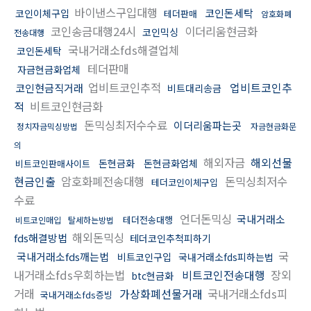
바이낸스구입대행
코인돈세탁
코인이체구입
테더판매
암호화폐
코인송금대행24시
이더리움현금화
코인믹싱
전송대행
국내거래소fds해결업체
코인돈세탁
테더판매
자금현금화업체
업비트코인추적
업비트코인추
코인현금직거래
비트대리송금
적
비트코인현금화
돈믹싱최저수수료
이더리움파는곳
정치자금믹싱방법
자금현금화문
의
해외자금
해외선물
돈현금화
돈현금화업체
비트코인판매사이트
현금인출
암호화폐전송대행
돈믹싱최저수
테더코인이체구입
수료
언더돈믹싱
국내거래소
테더전송대행
비트코인매입
탈세하는방법
해외돈믹싱
fds해결방법
테더코인추척피하기
국
국내거래소fds깨는법
비트코인구입
국내거래소fds피하는법
내거래소fds우회하는법
비트코인전송대행
장외
btc현금화
거래
가상화폐선물거래
국내거래소fds피
국내거래소fds증빙