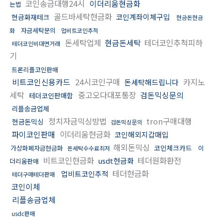
코인송금대행24시
이더리움현금화
는법
골드바세탁현금화
코인계좌이체구입
현금화재테크
현금돈현금
자금세탁문의
화
업비트코인추적
돈세탁업체
현금돈세탁
테더코인추척피하
테더코인비대면거래
기
트론리플코인판매
비트코인신용카드
24시코인구매
카지노
돈세탁해드립니다
세탁
중고오다대포통장
검돈믹싱문의
테더코인판매함
리플송금업체
정치자금믹싱방법
tron구매대행
현금돈믹싱
검돈믹싱문의
파이코인판매
이더리움현금화
코인해외지갑매입
해외돈믹싱
코인체크카드
가상화폐자금현금화
이
돈세탁수수료최저
비트코인현금화
테더원화환전
usdt현금화
더리움판매
테더현금화
업비트코인추적
테더구매테더판매
코인이체
리플송금업체
usdc판매