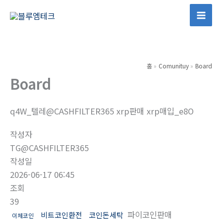
콘
텐
Mai
츠
Men
로
건
홈
Comunituy
Board
너
Board
뛰
기
q4W_텔레@CASHFILTER365 xrp판매 xrp매입_e8O
작성자
TG@CASHFILTER365
작성일
2026-06-17 06:45
조회
39
파이코인판매
비트코인환전
코인돈세탁
이체코인