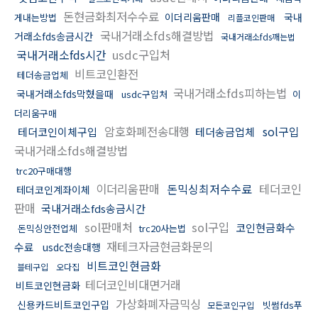
돈현금화최저수수료
이더리움판매
국내
게내는방법
리플코인판매
국내거래소fds해결방법
거래소fds송금시간
국내거래소fds깨는법
국내거래소fds시간
usdc구입처
비트코인환전
테더송금업체
국내거래소fds피하는법
국내거래소fds막혔을때
usdc구입처
이
더리움구매
암호화폐전송대행
sol구입
테더코인이체구입
테더송금업체
국내거래소fds해결방법
trc20구매대행
이더리움판매
돈믹싱최저수수료
테더코인
테더코인계좌이체
판매
국내거래소fds송금시간
sol판매처
sol구입
코인현금화수
돈믹싱안전업체
trc20사는법
재테크자금현금화문의
수료
usdc전송대행
비트코인현금화
블테구입
오다집
테더코인비대면거래
비트코인현금화
가상화폐자금믹싱
신용카드비트코인구입
빗썸fds푸
모든코인구입