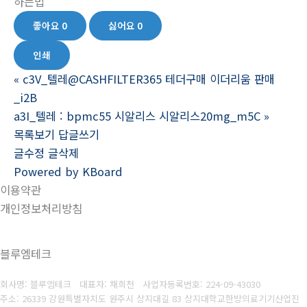
하는법
좋아요
0
싫어요
0
인쇄
«
c3V_텔레@CASHFILTER365 테더구매 이더리움 판매
_i2B
a3I_텔레 : bpmc55 시알리스 시알리스20mg_m5C
»
목록보기
답글쓰기
글수정
글삭제
Powered by KBoard
이용약관
개인정보처리방침
블루엠테크
회사명: 블루엠테크 대표자: 채희천
사업자등록번호:
224-09-43030
주소: 26339 강원특별자치도 원주시 상지대길 83 상지대학교한방의료기기산업진