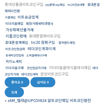
롯데상품권비트코인구입
휴대폰결
xrp판매 xrp매입
trc20전송대행
제테더전환
비트송금업체
리플매입
이더리움매입
재정거래세탁대행사
가상화폐선물거래
리플코인판매
휴대폰결제비트구입
trc20 원화구입
휴대폰결제매입
컬쳐랜드매입
테더코인계좌이체
비트코인현금화
돈세탁안전업체
소액결제테더구매
카지노세탁
이더리움클레식클레식매입
이더리움구매
코인현금직거래
테더
문상비트코인구입
코인직거래
테더코인세탁
좋아요
0
싫어요
0
인쇄
«
s6M_텔레@UPCOIN24 알트코인매입 비트코인환전