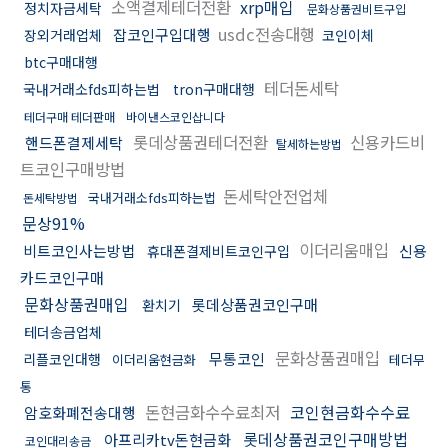
소액결제테더전환
xrp매입
정치자금세탁
문화상품권비트구입
usdc전송대행
잡코인구입대행
장외거래업체
코인이체
btc구매대행
테더돈세탁
국내거래소fds피하는법
tron구매대행
테더구매 테더판매
바이낸스코인삽니다
롯데상품권테더전환
신용카드비
핸드폰결제세탁
탈세하는방법
트코인구매방법
돈세탁안전업체
국내거래소fds피하는법
돈세탁방법
문상91%
이더리움매입
비트코인사는방법
신용
휴대폰결제비트코인구입
카드코인구매
문화상품권매입
롯데상품권코인구매
환치기
테더송금업체
문화상품권매입
무통코인
리플코인대행
이더리움현금화
테더무
통
돈현금화수수료최저
코인현금화수수료
암호화폐전송대행
롯데상품권코인구매방법
아프리카tv돈현금화
코인대리송금