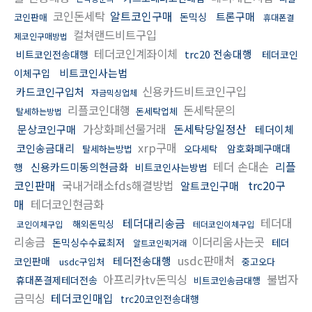
코인돈세탁
알트코인구매
트론구매
돈믹싱
코인판매
휴대폰결
컬쳐랜드비트구입
제코인구매방법
테더코인계좌이체
trc20 전송대행
비트코인전송대행
테더코인
비트코인사는법
이체구입
신용카드비트코인구입
카드코인구입처
자금믹싱업체
리플코인대행
돈세탁문의
돈세탁업체
탈세하는방법
가상화폐선물거래
돈세탁당일정산
문상코인구매
테더이체
xrp구매
코인송금대리
암호화폐구매대
탈세하는방법
오다세탁
테더 손대손
리플
신용카드미동의현금화
행
비트코인사는방법
코인판매
국내거래소fds해결방법
trc20구
알트코인구매
매
테더코인현금화
테더대리송금
테더대
해외돈믹싱
코인이체구입
테더코인이체구입
리송금
이더리움사는곳
돈믹싱수수료최저
테더
알트코인퀵거래
usdc판매처
테더전송대행
코인판매
usdc구입처
중고오다
아프리카tv돈믹싱
불법자
휴대폰결제테더전송
비트코인송금대행
금믹싱
테더코인매입
trc20코인전송대행