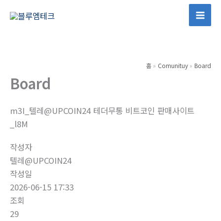
콘
텐
Mai
츠
Men
로
건
홈
Comunituy
Board
너
Board
뛰
기
m3I_텔레@UPCOIN24 테더무통 비트코인 판매사이트
_l8M
작성자
텔레@UPCOIN24
작성일
2026-06-15 17:33
조회
29