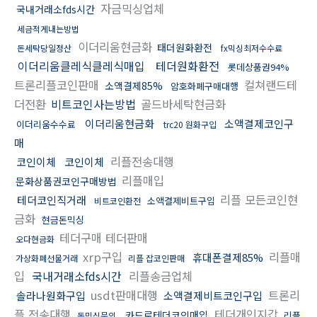
자금믹싱업체
국내거래소fds시간
세금적게내는방법
이더리움현금화
태더원화환전
돈세탁당일정산
fx믹싱최저수수료
이더리움클레식클레식매입
테더원화환전
롯데상품권94%
트론리플코인판매
컬쳐랜드테
소액결제85%
암호화폐구매대행
더전환
비트코인사는방법
골드바세탁현금화
이더리움현금화
소액결제코인구
이더리움수수료
trc20 원화구입
매
리플전송대행
코인이체
코인이체
리플매입
문화상품권코인구매방법
리플 모든코인현
테더코인직거래
소액결제비트구입
비트코인환전
금화
현금돈믹싱
테더구매 테더판매
오다현금화
xrp구입
리플매
휴대폰결제85%
가상화폐선물거래
리플 잡코인판매
입
국내거래소fds시간
리플송금업체
usdt판매대행
트론리
솔라나원화구입
소액결제비트코인구입
플 전송대행
테더개인지갑
카드로테더코인매입
리플
돈믹싱문의