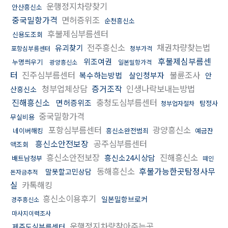
운행정지차량찾기
안산흥신소
중국밀항가격
면허증위조
순천흥신소
후불제심부름센터
신용도조회
전주흥신소
채권차량찾는법
유괴찾기
포항심부름센터
청부가격
후불제심부름센
위조여권
누명씌우기
광양흥신소
일본밀항가격
터
진주심부름센터
불륜조사
복수하는방법
살인청부자
안
청부업체상담
증거조작
인생나락보내는방법
산흥신소
진해흥신소
충청도심부름센터
면허증위조
탐정사
청부업자절차
중국밀항가격
무실비용
포항심부름센터
광양흥신소
네이버해킹
흥신소완전범죄
예금잔
흥신소안전보장
공주심부름센터
액조회
흥신소안전보장
진해흥신소
흥신소24시상담
배트남청부
떼인
동해흥신소
후불가능한곳탐정사무
말못할고민상담
돈자금추적
실
카톡해킹
흥신소이용후기
일본밀항브로커
경주흥신소
마사지이력조사
운행정지차량찾아주는곳
제주도심부름센터