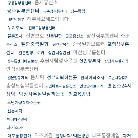
음지흥신소
강릉심부름센터
공주심부름센터
청부폭행
공주심부름센터
해주세요해드립니다
배트남청부
위치추적
전라도심부름센터
신변보호
양산심부름센터
일본밀항
불륜조사
군포흥신소
안산
밀항중국밀항
중국밀항브로커
포항심부름
흥신소
상간남복수
마산심부름센터
센터
일본밀항브로커
상간녀상간남
후불제탐정사무실
살인청부자
심부름센터비밀보장
탐정사무실가격
안성심부름센터
돈세탁
청부의뢰하는곳
범죄이력조사
일본밀항가격
도난차량찾기
충청도심부름센터
흥신소24시
고민바로해결흥신소
인생망가트리기
상담
탐정사무실일잘하는곳
참교육방법
도난차량찾아주는곳
신분세탁
범죄이력열람
과거조사
위조여권
대포통장매입
대포통장판매
과거
인생나락보내는방법