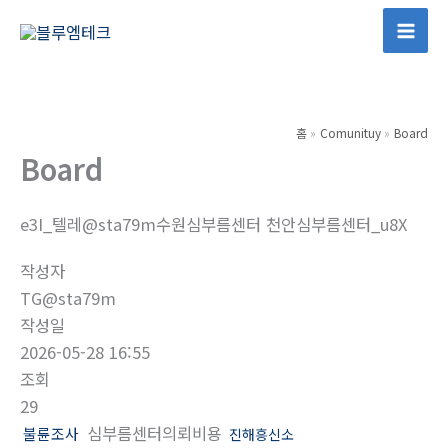
콘
텐
Mai
츠
Men
로
건
홈
Comunituy
Board
너
Board
뛰
기
e3I_텔레@sta79m수원심부름센터 천안심부름센터_u8X
작성자
TG@sta79m
작성일
2026-05-28 16:55
조회
29
심부름센터의뢰비용
불륜조사
진해흥신소