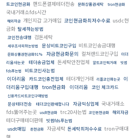
핸드폰결제테더전송
트코인현금화
문화상품권세탁
tron현금화
국내거래소fds시간
개인지갑 고가매입
코인현금화최저수수료
usdc현
해외자금
금화
탈세하는방법
검돈세탁
코인전송대행
비트코인송금대행
문상비트코인구입
세무조사피하는방법
자금현금화문의
컬쳐랜드코인구입
이더
문화상품권현금화91%
돈세탁안전업체
테더송금업체
리움사는곳
알트코인퀵거래
빗썸
비트코인사는법
fds푸는법
이더리움
테더개인거래
이
카드코인충전업체
리플코인파는곳
더리움구입대행
tron현금화
이더리움
코인 체크카드
신용카드비트코인구매방법
국내거래소
자금믹싱업체
문상테더전송
테더코인판매합니다
fds뚫어주는곳
trc20사는법
해외자금
usdt현금화
코인돈현금화
테더구매테더판매
빗썸fds푸는법
자금세탁
tron구매대
usdt매입
돈세탁최저수수료
돈현금화
행