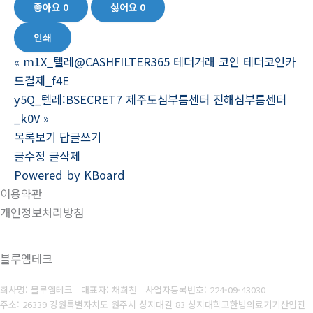
좋아요
0
싫어요
0
인쇄
«
m1X_텔레@CASHFILTER365 테더거래 코인 테더코인카
드결제_f4E
y5Q_텔레:BSECRET7 제주도심부름센터 진해심부름센터
_k0V
»
목록보기
답글쓰기
글수정
글삭제
Powered by KBoard
이용약관
개인정보처리방침
블루엠테크
회사명: 블루엠테크 대표자: 채희천
사업자등록번호:
224-09-43030
주소: 26339 강원특별자치도 원주시 상지대길 83 상지대학교한방의료기기산업진