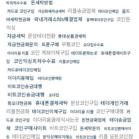
돈세탁방법
탁최저수수료
리플송금업체
골드
카드로 코인구입
가상화폐자금세탁
테더코인매입
국내거래소fds해결업체
코인돈
바세탁현금화
블랙테더코인구입
믹싱
자금세탁
문상테더전환
롯데상품권세탁
무통코인
자금현금화문의
트론구매
오다집수수료
코인 계좌이체구입
테더트론파는곳
휴대폰결제비트구
이더리움 리플
코인믹싱최저수수료
입
리플코인매입
카드로테더코인매입
이더리움매입
테더코인판매함
비트코인송금대행
비트코인송금대행
오다집
휴대폰결제세탁
문상코인구입
테더개인거래
핑오다현금화
리플현금화
코인구매대행
테더코인이체구입
이더리움 리플
카
이더리움클레식사는곳
테더송금업
돈현금화업체
드로 코인구입
코인구매사이트
비트코인구입
체
돈세탁문의
비트코인판매사이
테더코인매입
리플 모든코인현
돈믹싱해외거래소
트
비트코인선물