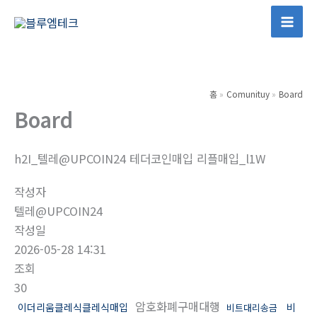
콘
텐
Mai
츠
Men
로
건
홈
Comunituy
Board
너
Board
뛰
기
h2I_텔레@UPCOIN24 테더코인매입 리플매입_l1W
작성자
텔레@UPCOIN24
작성일
2026-05-28 14:31
조회
30
암호화폐구매대행
이더리움클레식클레식매입
비
비트대리송금