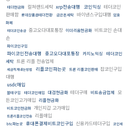
컬쳐랜드세탁
xrp전송대행
코인믹싱
테더코인
테더현금화
판매함
바이낸스구입대행
롯데상품권테더전환
금은돈세탁
암호
화폐
중고오다대포통장
비트코인 손대
이더리움현금화
테더코인송금
손
파이코인구입
파이코인전송대행
중고오다대포통장
카지노믹싱
테더코인
트론 리플 전송업체
세탁
리플코인파는곳
잡코인구입
트론 리플코인판매
세금적게내는방법
대행
usdc매입
테더구매
모
대검현금화
비트송금업체
블테구입
테더코인매입
든코인고가매입
리플현금화
개인지갑 고가매입
비트코인현금화
리플매입
트론리플코인전송
휴대폰결제비트코인구입
신용카드테더구입
btc파는곳
코인세