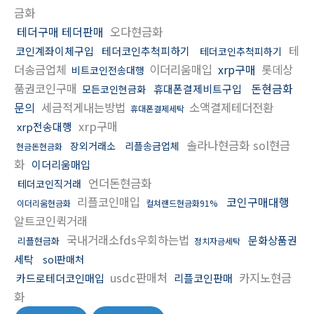
금화
테더구매 테더판매
오다현금화
테
코인계좌이체구입
테더코인추척피하기
테더코인추척피하기
더송금업체
이더리움매입
xrp구매
롯데상
비트코인전송대행
품권코인구매
돈현금화
휴대폰결제비트구입
모든코인현금화
문의
세금적게내는방법
소액결제테더전환
휴대폰결제세탁
xrp구매
xrp전송대행
솔라나현금화 sol현금
장외거래소
리플송금업체
현금돈현금화
화
이더리움매입
언더돈현금화
테더코인직거래
리플코인매입
코인구매대행
이더리움현금화
컬쳐랜드현금화91%
알트코인퀵거래
국내거래소fds우회하는법
문화상품권
리플현금화
정치자금세탁
세탁
sol판매처
usdc판매처
카지노현금
카드로테더코인매입
리플코인판매
화