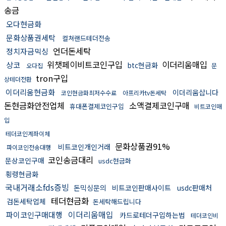
송금
오다현금화
문화상품권세탁
컬쳐랜드테더전송
언더돈세탁
정치자금믹싱
위챗페이비트코인구입
이더리움매입
상코
btc현금화
오다집
문
tron구입
상테더전환
이더리움현금화
이더리움삽니다
코인현금화최저수수료
아프리카tv돈세탁
돈현금화안전업체
소액결제코인구매
휴대폰결제코인구입
비트코인매
입
테더코인계좌이체
문화상품권91%
비트코인개인거래
파이코인전송대행
코인송금대리
문상코인구매
usdc현금화
횡령현금화
국내거래소fds증빙
돈믹싱문의
비트코인판매사이트
usdc판매처
테더현금화
검돈세탁업체
돈세탁해드립니다
이더리움매입
파이코인구매대행
카드로테더구입하는법
테더코인비