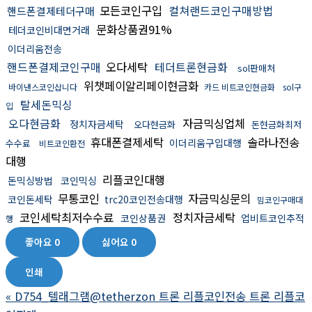
모든코인구입
컬쳐랜드코인구매방법
핸드폰결제테더구매
문화상품권91%
테더코인비대면거래
이더리움전송
핸드폰결제코인구매
오다세탁
테더트론현금화
sol판매처
위챗페이알리페이현금화
바이낸스코인삽니다
카드 비트코인현금화
sol구
탈세돈믹싱
입
오다현금화
자금믹싱업체
정치자금세탁
오다현금화
돈현금화최저
휴대폰결제세탁
솔라나전송
이더리움구입대행
수수료
비트코인환전
대행
리플코인대행
돈믹싱방법
코인믹싱
무통코인
자금믹싱문의
코인돈세탁
trc20코인전송대행
밈코인구매대
코인세탁최저수수료
정치자금세탁
코인상품권
업비트코인추적
행
좋아요
0
싫어요
0
인쇄
«
D754_텔래그램@tetherzon 트론 리플코인전송 트론 리플코