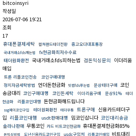
bitcoinsyri
작성일
2026-07-06 19:21
조회
17
휴대폰결제세탁
중고오다대포통장
컬쳐랜드테더전환
fx현금화최저수수료
국내거래소fds깨는법
국내거래소fds피하는법
검돈믹싱문의
이더리움
태더원화환전
매입
트론 리플코인전송
코인구매대행
언더돈현금화
코인
정치자금세탁방법
문상테더구매
빗썸fds푸는법
송금대리
코인구매대행
코인돈세탁
이더리움구매
문상91%
테더
돈현금화해드립니다
리플코인대행
현금화
트론구매
신용카드테더구
테더원화환전
ssg페이코인구입
테더무통
입
리플코인대행
밈코인삽니다
코인대리송금
usdt판매대행
무통코인
휴대폰결제현금화85%
솔라나판매
카드 비트코인현금화
비트대리
usdc구입처
도난신용카드코인구입
리플코인매입
돈믹싱방법