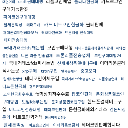
리플코인매입
카드로코인
usdt판매대행
솔라나현금화
대면거래
구매가능한곳
파이코인구매대행
카드 비트코인현금화
블테판매
탈세돈믹싱
테더구매
휴대폰결제현금화85%
핑오다현금화
트론리플 전송대행
테더전송대행
국내거래소fds깨는법
코인구매대행
이더리움클레식클레식판매
해외선
트론리플전송업체
트론 리플 전송업체
코인구매대행24
물현금인출
국내거래소fds피하는법
이더리움클레
신세계상품권테더구매
시
식사는곳
xrp구매
tron구입
중고오다
탈세돈세탁
테더코인이체구입
테
탈세하는방법
국내거래소fds송금시간
리플송금업체
더트론현금화
핸드폰결제85%
fx믹싱최저수수료
잡코인판매
문화상품권코인
코인현금화수수료
핸드폰결제비트구
구매방법
빗썸fds푸는법
문화상품권코인구입
입
돈현금화해외거래소
비트코인전송대행
검돈믹싱
테더코인판매
비트코인퀵거래
문의
돈세탁당일정산
탈세돈믹싱
테더코인판매합니다
이더리움현금화
비트송금업체