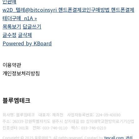
인판매
w2D_텔레@bitcoinsyri 핸드폰결제코인구매방법 핸드폰결제
테더구매_n1A
»
목록보기
답글쓰기
글수정
글삭제
Powered by KBoard
이용약관
개인정보처리방침
블루엠테크
회사명: 블루엠테크 대표자: 채희천
사업자등록번호:
224-09-43030
주소: 26339 강원특별자치도 원주시 상지대길 83 상지대학교한방의료기기산업
진흥센터 301호
전화: 033-746-0110
팩스:
033-746-0210
Copyright © 2025 블루엠테크. All rights reserved.
Created by
Yescall.com
[
관리