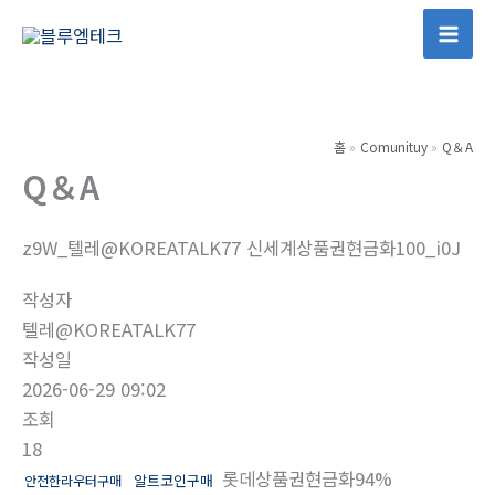
콘
텐
Mai
츠
Men
로
건
홈
Comunituy
Q＆A
너
Q＆A
뛰
기
z9W_텔레@KOREATALK77 신세계상품권현금화100_i0J
작성자
텔레@KOREATALK77
작성일
2026-06-29 09:02
조회
18
롯데상품권현금화94%
알트코인구매
안전한라우터구매