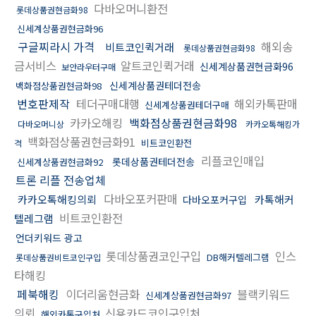
다바오머니환전
롯데상품권현금화98
신세계상품권현금화96
구글찌라시 가격
해외송
비트코인퀵거래
롯데상품권현금화98
금서비스
알트코인퀵거래
신세계상품권현금화96
보안라우터구매
신세계상품권테더전송
백화점상품권현금화98
번호판제작
테더구매대행
해외카톡판매
신세계상품권테더구매
카카오해킹
백화점상품권현금화98
다바오머니상
카카오톡해킹가
백화점상품권현금화91
비트코인환전
격
리플코인매입
롯데상품권테더전송
신세계상품권현금화92
트론 리플 전송업체
다바오포커판매
카카오톡해킹의뢰
카톡해커
다바오포커구입
비트코인환전
텔레그램
언더키워드 광고
롯데상품권코인구입
인스
DB해커텔레그램
롯데상품권비트코인구입
타해킹
페북해킹
이더리움현금화
블랙키워드
신세계상품권현금화97
의뢰
신용카드코인구입처
해외카톡구입처