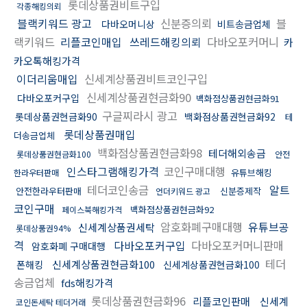
롯데상품권비트구입
각종해킹의뢰
블랙키워드 광고
신분증의뢰
블
다바오머니상
비트송금업체
랙키워드
리플코인매입
쓰레드해킹의뢰
다바오포커머니
카
카오톡해킹가격
이더리움매입
신세계상품권비트코인구입
신세계상품권현금화90
다바오포커구입
백화점상품권현금화91
구글찌라시 광고
롯데상품권현금화90
백화점상품권현금화92
테
롯데상품권매입
더송금업체
백화점상품권현금화98
테더해외송금
롯데상품권현금화100
안전
인스타그램해킹가격
코인구매대행
유튜브해킹
한라우터판매
테더코인송금
알트
안전한라우터판매
신분증제작
언더키워드 광고
코인구매
백화점상품권현금화92
페이스북해킹가격
암호화폐구매대행
유튜브공
신세계상품권세탁
롯데상품권94%
격
다바오포커구입
다바오포커머니판매
암호화폐 구매대행
테더
신세계상품권현금화100
폰해킹
신세계상품권현금화100
송금업체
fds해킹가격
롯데상품권현금화96
리플코인판매
신세계
코인돈세탁 테더거래