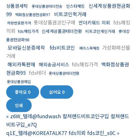
신세계상품권현금화
상품권세탁
인스타해킹
롯데상품권테더전송
99
비트코인퀵거래
백화점상품권현금화97
롯데상품권코인구매
fds해킹
언더키워드 의뢰
차량번호판가격
의뢰
신세계상품권테더전환
fds해킹가격
비트코인개인거래
롯데상
품권현금화98
모바일신분증제작
fds비트코인
가상화폐선물
페이스북해킹
거래
해외카톡판매
fds해킹가격
백화점상품권
해외송금서비스
현금화95
fds테더
롯데상품권테더전환
롯데상품권매입
좋아요
0
싫어요
0
인쇄
«
z6W_텔레@fundwash 컬쳐랜드비트코인구입 컬쳐랜드
비트구입_e7Q
q1E_텔레@KOREATALK77 fds의뢰 fds코인_s0C
»