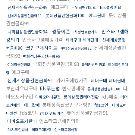
에그구매
신세계상품권현금화99
fds걸렸어요
트위터해킹의뢰
롯데상품
에그판매
롯데상품권현금화100
신세계상품권현금화98
권현금화95
쌍둥이폰
인스타그램해
백화점상품권현금화94
차량번호판가격
킹의뢰
인스타그램해킹가격
테더구매 테더판매
신세계상품권
코인구매사이트
신세계상품권현
현금화98
롯데상품권현금화92
금화93
백화점상품권현금화96
백화점상품권현금화93
이더리움현금화
블랙키워드 광고
테더코인판매
에그구매
함
신세계상품권현금화91
카카오해킹가격
테더구매 테더판매
보안라우터구매
fds푸는법
번호판제작
다
롯데상품권현금화100
바오포커구입
fds해킹
롯데상품권테더전환
다바오머니환전
테더
롯데상품권코인구매방법
에그판매
fds코인
코인매입
다바오머
fds코인
롯데상품권현금화91
니환전
언더키워드 가격
인스타그램해킹의뢰
다바오포커판매
24시코인업체
테더구매대행
인스타그램해킹