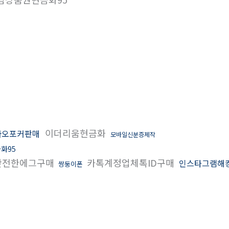
이더리움현금화
바오포커판매
모바일신분증제작
화95
안전한에그구매
카톡계정업체톡ID구매
인스타그램해
쌍둥이폰