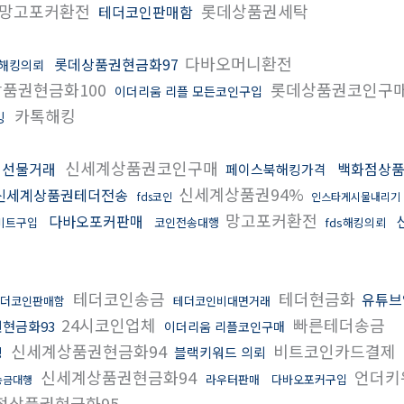
망고포커환전
롯데상품권세탁
테더코인판매함
다바오머니환전
롯데상품권현금화97
해킹의뢰
품권현금화100
롯데상품권코인구
이더리움 리플 모든코인구입
카톡해킹
킹
신세계상품권코인구매
폐선물거래
백화점상품
페이스북해킹가격
신세계상품권94%
신세계상품권테더전송
fds코인
인스타게시물내리기
망고포커환전
다바오포커판매
비트구입
코인전송대행
fds해킹의뢰
테더코인송금
테더현금화
유튜브
더코인판매함
테더코인비대면거래
24시코인업체
빠른테더송금
현금화93
이더리움 리플코인구매
신세계상품권현금화94
비트코인카드결제
킹
블랙키워드 의뢰
신세계상품권현금화94
언더키
라우터판매
다바오포커구입
송금대행
점상품권현금화95