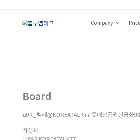
콘
텐
츠
Company
Pric
로
건
너
뛰
기
Board
u9K_텔레@KOREATALK77 롯데상품권현금화93
작성자
텔레@KOREATALK77