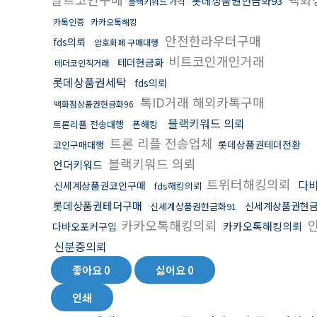
롯데상품권현금화93
블랙키워드 가격
카톡인증
카카오톡해킹
안전한라우터구매
fds의뢰
암호화폐 구매대행
비트코인개인거래
테더현금화
테더코인직거래
롯데상품권세탁
fds의뢰
톡ID거래 해외카톡구매
백화점상품권현금화96
블랙키워드 의뢰
트론리플 전송대행
폰해킹
트론 리플 전송업체
롯데상품권테더전환
코인구매대행
블랙키워드 의뢰
언더키워드
트위터해킹의뢰
다
신세계상품권코인구매
fds해킹의뢰
롯데상품권테더구매
신세계상품권현금
신세계상품권현금화91
카카오톡해킹의뢰
카카오톡해킹의뢰
다바오포커구입
신분증의뢰
좋아요
0
싫어요
0
인쇄