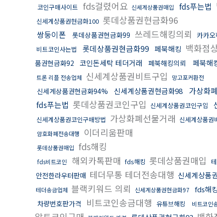
fds걸렸어요
fds푸는법
코인구매사이트
신세계상품권매입
롯데상품권현금화96
신세계상품권현금화100
쓰레드해킹의뢰
쌍둥이폰
롯데상품권현금화99
카카오
백화점상
롯데상품권현금화99
페북해킹
비트코인사는법
코인돈세탁 테더거래
페북해
품권현금화92
페북해킹의뢰
신세계상품권비트구입
트론 리플 전송업체
망고포커환전
가상화
신세계상품권현금화98
신세계상품권현금화94%
롯데상품권코인구입
fds푸는법
신세계상품권코인구입
가상화폐선물거래
신세계상품권코인구매방법
신세계상품권
이더리움판매
암호화폐전송대행
fds해킹
롯데상품권매입
해외카톡판매
롯데상품권매입
fds해킹
테
fds비트코인
테더무통 테더전송대행
신세계상품권
안전한라우터판매
블랙키워드 의뢰
fds해
테더송금업체
신세계상품권현금화97
비트코인송금대행
차량번호판가격
유튜브해킹
비트코인
알트코인구매
백화