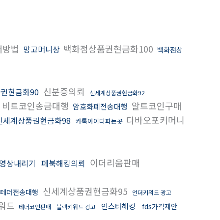
매방법
백화점상품권현금화100
망고머니상
백화점상
신분증의뢰
권현금화90
신세계상품권현금화92
비트코인송금대행
알트코인구매
암호화폐전송대행
다바오포커머니
신세계상품권현금화98
카톡아이디파는곳
이더리움판매
영상내리기
페북해킹의뢰
신세계상품권현금화95
테더전송대행
언더키워드 광고
워드
인스타해킹
fds가격제안
테더코인판매
블랙키워드 광고