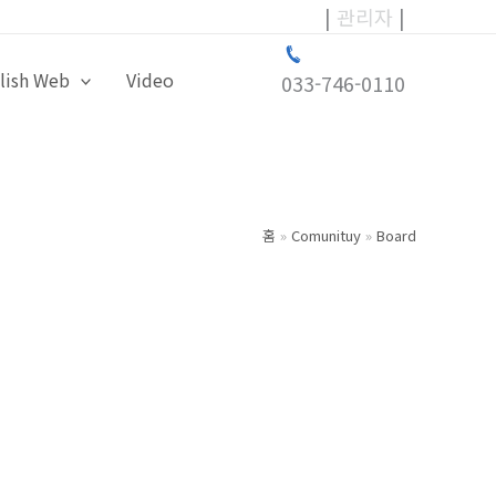
|
관리자
|
lish Web
Video
033-746-0110
홈
Comunituy
Board