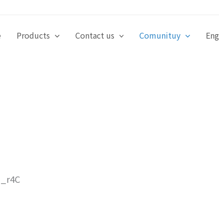
e
Products
Contact us
Comunituy
Eng
_r4C