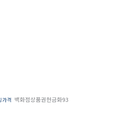
백화점상품권현금화93
킹가격