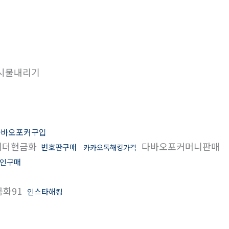
시물내리기
다바오포커구입
테더현금화
다바오포커머니판매
번호판구매
카카오톡해킹가격
코인구매
화91
인스타해킹