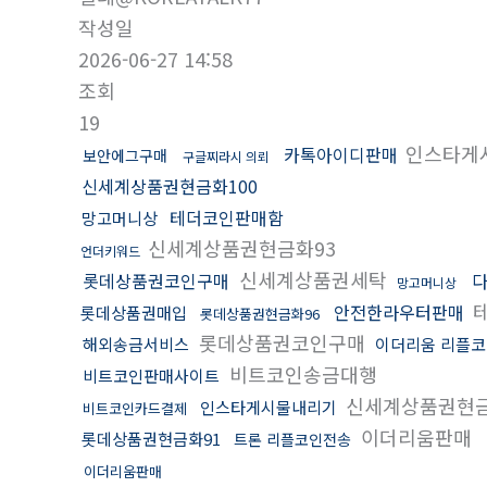
작성일
2026-06-27 14:58
조회
19
인스타게
카톡아이디판매
보안에그구매
구글찌라시 의뢰
신세계상품권현금화100
테더코인판매함
망고머니상
신세계상품권현금화93
언더키워드
신세계상품권세탁
롯데상품권코인구매
망고머니상
안전한라우터판매
롯데상품권매입
롯데상품권현금화96
롯데상품권코인구매
해외송금서비스
이더리움 리플
비트코인송금대행
비트코인판매사이트
신세계상품권현금
인스타게시물내리기
비트코인카드결제
이더리움판매
롯데상품권현금화91
트론 리플코인전송
이더리움판매